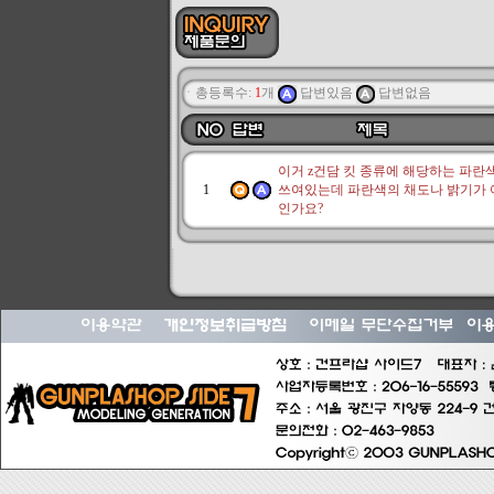
ㆍ총등록수:
1
개
답변있음
답변없음
이거 z건담 킷 종류에 해당하는 파
1
쓰여있는데 파란색의 채도나 밝기가
인가요?