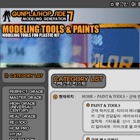
현재위치
:
HOME
>
PAINT & TOOLS
>
군제 
PAINT & TOOLS
군제 락커도료
|
타미야 에너
커
|
군제 건담칼라
|
에어브러쉬
접착제 : 기타용품
|
신너 : 도
리 칼라세트
|
마이크로 펄 파