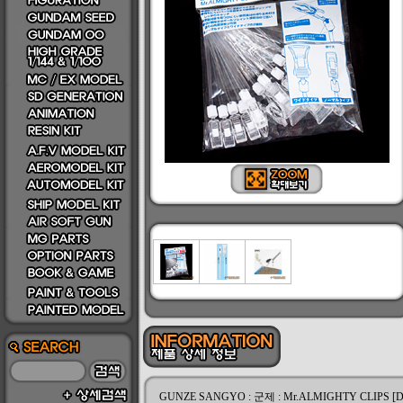
GUNZE SANGYO : 군제 : Mr.ALMIGHTY CLIPS [DE