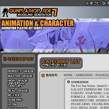
현재위치
:
HOME
>
ANIMATION
>
EVANGEL
ANIMATION
The Five Star Stories
|
Initial D
|
GALAXY EXPRESS 999
|
STA
YAMATO
|
STAR WARS
|
GA
FORMULA
|
TEMJIN
|
ETC
|
M
ARMORED CORE
|
HOIHOI-
FRAME ARMS
|
FIGURE-RIS
FULL METAL PANIC
|
30 MI