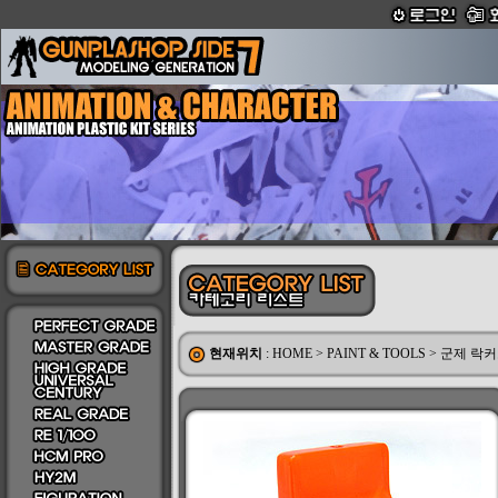
현재위치
:
HOME
>
PAINT & TOOLS
>
군제 락