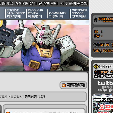
도료접시
>
도료접시
|
등록상품
:
19개