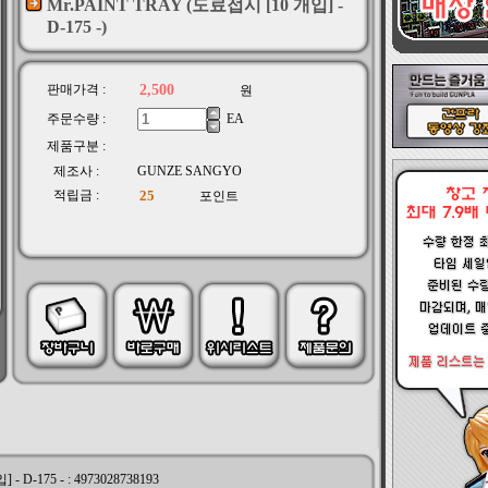
Mr.PAINT TRAY (도료접시 [10 개입] -
D-175 -)
판매가격 :
원
주문수량 :
EA
제품구분 :
제조사 :
GUNZE SANGYO
적립금 :
포인트
 D-175 - : 4973028738193