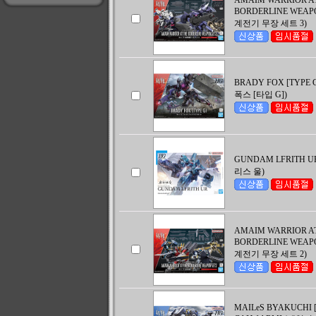
AMAIM WARRIOR A
BORDERLINE WEAPO
계전기 무장 세트 3)
BRADY FOX [TYPE
폭스 [타입 G])
GUNDAM LFRITH 
리스 울)
AMAIM WARRIOR A
BORDERLINE WEAPO
계전기 무장 세트 2)
MAILeS BYAKUCHI [