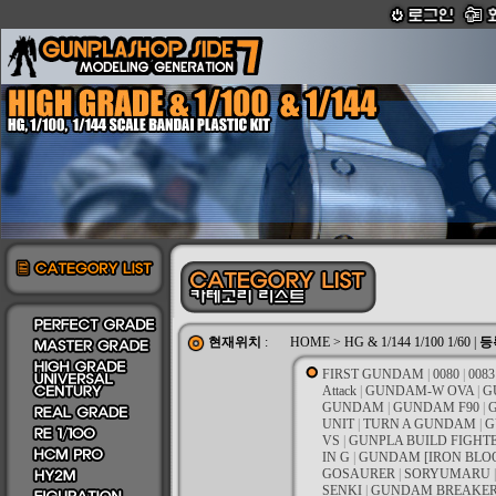
현재위치
:
HOME
>
HG & 1/144 1/100 1/60
|
등
FIRST GUNDAM
|
0080
|
0083
Attack
|
GUNDAM-W OVA
|
G
GUNDAM
|
GUNDAM F90
|
UNIT
|
TURN A GUNDAM
|
G
VS
|
GUNPLA BUILD FIGHT
IN G
|
GUNDAM [IRON BLO
GOSAURER
|
SORYUMARU
|
SENKI
|
GUNDAM BREAKER