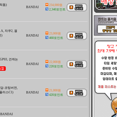
(릭돔)
234,000원
BANDAI
2,340포인트
.A, 자쿠2, 겔
23,000원
전)
BANDAI
460포인트
, GP03, 건캐논
22,000원
BANDAI
220포인트
타건담-코팅버전,
21,000원
 플러스C1)
BANDAI
420포인트
- BANDAI