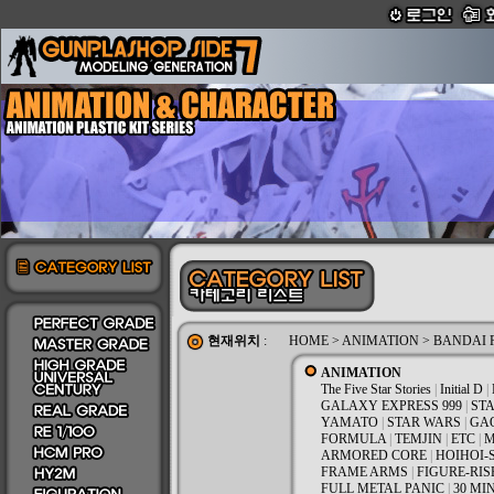
현재위치
:
HOME
>
ANIMATION
>
BANDAI P
ANIMATION
The Five Star Stories
|
Initial D
|
GALAXY EXPRESS 999
|
STA
YAMATO
|
STAR WARS
|
GA
FORMULA
|
TEMJIN
|
ETC
|
M
ARMORED CORE
|
HOIHOI-
FRAME ARMS
|
FIGURE-RIS
FULL METAL PANIC
|
30 MI